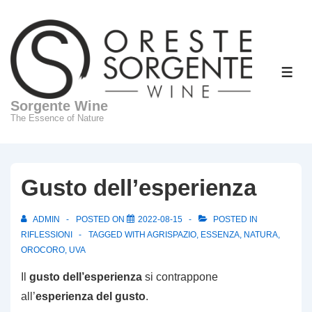
↓
Skip
to
Main
ME
Content
Sorgente Wine
The Essence of Nature
Gusto dell’esperienza
ADMIN
POSTED ON
2022-08-15
POSTED IN
RIFLESSIONI
TAGGED WITH
AGRISPAZIO
,
ESSENZA
,
NATURA
,
OROCORO
,
UVA
Il
gusto dell’esperienza
si contrappone
all’
esperienza del gusto
.