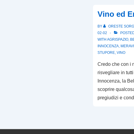
Vino ed E
BY
ORESTE SOR
02-02
POSTED
WITH
AGRISPAZIO
,
B
INNOCENZA
,
MERAVI
STUPORE
,
VINO
Credo che con i n
risvegliare in tutt
Innocenza, la Bel
scoprire qualcosa 
pregiudizi e cond