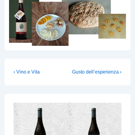
Post
Previous
Next
‹ Vino e Vita
Gusto dell’esperienza ›
Post
Post
navigation
is
is