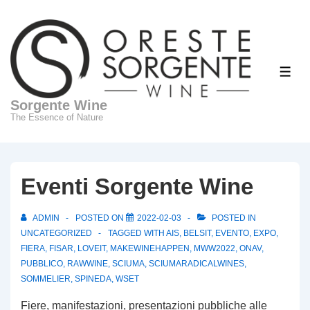
↓
Skip
to
Main
ME
Content
Sorgente Wine
The Essence of Nature
Eventi Sorgente Wine
ADMIN
POSTED ON
2022-02-03
POSTED IN
UNCATEGORIZED
TAGGED WITH
AIS
,
BELSIT
,
EVENTO
,
EXPO
,
FIERA
,
FISAR
,
LOVEIT
,
MAKEWINEHAPPEN
,
MWW2022
,
ONAV
,
PUBBLICO
,
RAWWINE
,
SCIUMA
,
SCIUMARADICALWINES
,
SOMMELIER
,
SPINEDA
,
WSET
Fiere, manifestazioni, presentazioni pubbliche alle