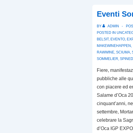
Eventi So
BY
ADMIN
PO
POSTED IN
UNCATE
BELSIT
,
EVENTO
,
EX
MAKEWINEHAPPEN
,
RAWWINE
,
SCIUMA
,
SOMMELIER
,
SPINE
Fiere, manifestaz
pubbliche alle q
con piacere ed e
Salame d’Oca 20
cinquant’anni, ne
settembre, Mortara
celebrare la Sag
d’Oca IGP EXP