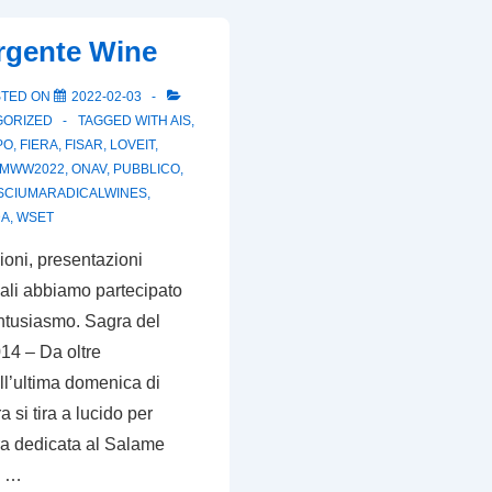
rgente Wine
STED ON
2022-02-03
GORIZED
TAGGED WITH
AIS
,
PO
,
FIERA
,
FISAR
,
LOVEIT
,
MWW2022
,
ONAV
,
PUBBLICO
,
SCIUMARADICALWINES
,
DA
,
WSET
ioni, presentazioni
uali abbiamo partecipato
ntusiasmo. Sagra del
14 – Da oltre
ll’ultima domenica di
 si tira a lucido per
ra dedicata al Salame
O …